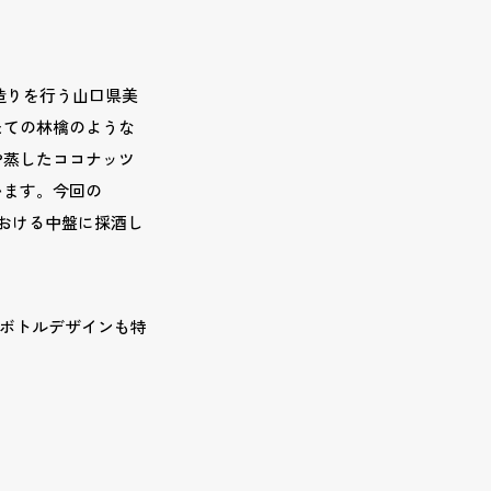
的な酒造りを行う山口県美
たての林檎のような
や蒸したココナッツ
います。今回の
セスにおける中盤に採酒し
ュなボトルデザインも特