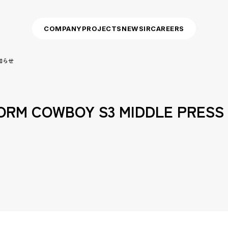
COMPANY
PROJECTS
NEWS
IR
CAREERS
お知らせ
TORM COWBOY S3 MIDDLE PR