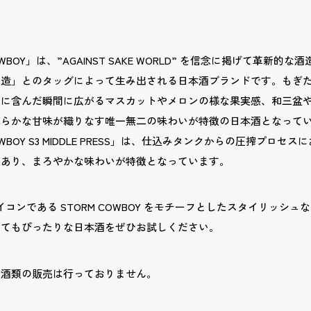
 COWBOY」は、”AGAINST SAKE WORLD” を信念に掲げて革新
酒造」とのタッグによって生み出される日本酒ブランドです。もぎ
口に含んだ瞬間に広がるマスカットやメロンの様な果実感、和三盆
柔らかな甘味が織りなす唯一無二の味わいが特徴の日本酒となって
 COWBOY S3 MIDDLE PRESS」は、仕込みタンクからの圧搾プロ
があり、まろやかな味わいが特徴となっています。
 のアイコンである STORM COWBOY をモチーフとしたスタイリッシ
してもぴったりな日本酒をぜひお試しください。
の酒類の販売は行っておりません。