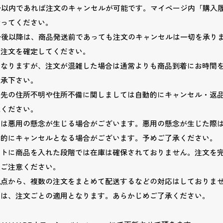
分以内であれば注文のキャンセルが可能です。マイページ内「購入
行ってください。
分後以降は、商品発送前であっても注文のキャンセルは一切を承り
、注文を確定してください。
となりますが、注文が混雑した場合は通常よりも商品到着にお時間
了承下さい。
送先の住所不明や住所不備に関しましては自動的にキャンセル・返
承ください。
ては悪用の懸念が生じる場合がございます。悪用の懸念が生じた際
動的にキャンセルとなる場合がございます。予めご了承ください。
ートに商品を入れた段階では在庫は確保されておりません。注文を
でご注意ください。
観点から、複数の注文をまとめて配送するなどの対応はしておりま
ては、注文ごとの適用となります。あらかじめご了承ください。