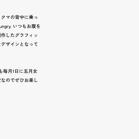
ロクマの背中に乗っ
gry. いつもお腹を
制作したグラフィッ
なデザインとなって
も毎月1日に五月女
定なのでぜひお楽し