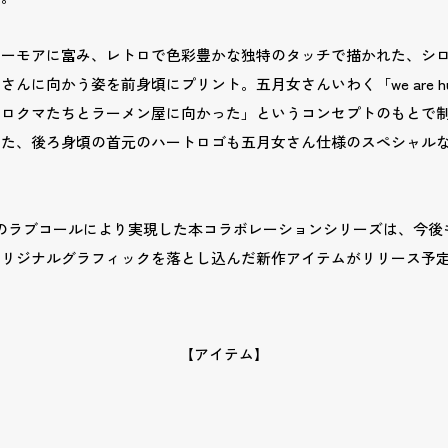
ユーモアに富み、レトロで色彩豊かな独特のタッチで描かれた、シ
んに向かう姿を前身頃にプリント。五月女さんいわく「we are hun
シロクマたちとラーメン屋に向かった」というコンセプトのもとで
また、後ろ身頃の首元のハートロゴも五月女さん仕様のスペシャル
E からのラブコールにより実現した本コラボレーションシリーズは、今後
オリジナルグラフィックを落とし込んだ新作アイテムがリリース予
【アイテム】