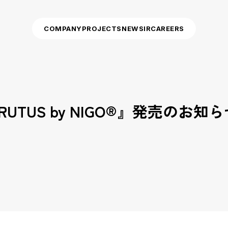
COMPANY
PROJECTS
NEWS
IR
CAREERS
BRUTUS by NIGO®』発売のお知